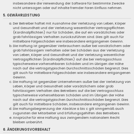
insbesondere die Verwendung der Software für bestimmte Zwecke
nicht untersagen oder auf Inhalte fremder Foren Einfluss nehmen.
5. GEWÄHRLEISTUNG
Der Betreiber haftet mit Ausnahme der Verletzung von Leben, Körper
und Gesundheit und der Verletzung wesentlicher Vertragspflichten
(Kardinalpflichten) nur für Schäden, die auf ein vorsätzliches oder
grob fahrlässiges Verhalten zurückzuführen sind. Dies gilt auch für
mittelbare Folgeschäden wie insbesondere entgangenen Gewinn.
Die Haftung ist gegenüber Verbrauchern außer bei vorsätzlichem oder
grob fahrlässigem Verhalten oder bei Schäden aus der Verletzung
von Leben, Körper und Gesundheit und der Verletzung wesentlicher
Vertragspflichten (Kardinalpflichten) auf die bei Vertragsschluss
typischerweise vorhersehbaren Schäden und im übrigen der Höhe
nach auf die vertragstypischen Durchschnittsschäden begrenzt. Dies
gilt auch für mittelbare Folgeschäden wie insbesondere entgangenen
Gewinn.
Die Haftung ist gegenüber Unternehmern außer bei der Verletzung von
Leben, Körper und Gesundheit oder vorsätzlichem oder grob
fahrlässigem Verhalten des Betreibers auf die bei Vertragsschluss
typischerweise vorhersehbaren Schäden und im Übrigen der Höhe
nach auf die vertragstypischen Durchschnittsschäden begrenzt. Dies
gilt auch für mittelbare Schäden, insbesondere entgangenen Gewinn.
Die Haftungsbegrenzung der Absätze a bis c gilt sinngemäß auch
zugunsten der Mitarbeiter und Erfüllungsgehilfen des Betreibers.
Ansprüche für eine Haftung aus zwingendem nationalem Recht
bleiben unberührt.
6. ÄNDERUNGSVORBEHALT