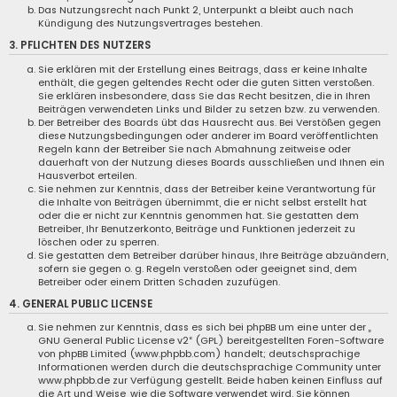
Das Nutzungsrecht nach Punkt 2, Unterpunkt a bleibt auch nach
Kündigung des Nutzungsvertrages bestehen.
3. PFLICHTEN DES NUTZERS
Sie erklären mit der Erstellung eines Beitrags, dass er keine Inhalte
enthält, die gegen geltendes Recht oder die guten Sitten verstoßen.
Sie erklären insbesondere, dass Sie das Recht besitzen, die in Ihren
Beiträgen verwendeten Links und Bilder zu setzen bzw. zu verwenden.
Der Betreiber des Boards übt das Hausrecht aus. Bei Verstößen gegen
diese Nutzungsbedingungen oder anderer im Board veröffentlichten
Regeln kann der Betreiber Sie nach Abmahnung zeitweise oder
dauerhaft von der Nutzung dieses Boards ausschließen und Ihnen ein
Hausverbot erteilen.
Sie nehmen zur Kenntnis, dass der Betreiber keine Verantwortung für
die Inhalte von Beiträgen übernimmt, die er nicht selbst erstellt hat
oder die er nicht zur Kenntnis genommen hat. Sie gestatten dem
Betreiber, Ihr Benutzerkonto, Beiträge und Funktionen jederzeit zu
löschen oder zu sperren.
Sie gestatten dem Betreiber darüber hinaus, Ihre Beiträge abzuändern,
sofern sie gegen o. g. Regeln verstoßen oder geeignet sind, dem
Betreiber oder einem Dritten Schaden zuzufügen.
4. GENERAL PUBLIC LICENSE
Sie nehmen zur Kenntnis, dass es sich bei phpBB um eine unter der „
GNU General Public License v2
“ (GPL) bereitgestellten Foren-Software
von phpBB Limited (www.phpbb.com) handelt; deutschsprachige
Informationen werden durch die deutschsprachige Community unter
www.phpbb.de zur Verfügung gestellt. Beide haben keinen Einfluss auf
die Art und Weise, wie die Software verwendet wird. Sie können